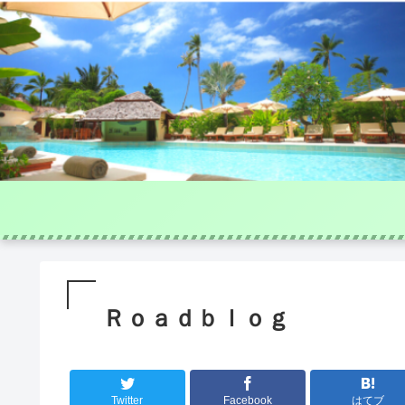
Ｒｏａｄｂｌｏｇ
Twitter
Facebook
はてブ