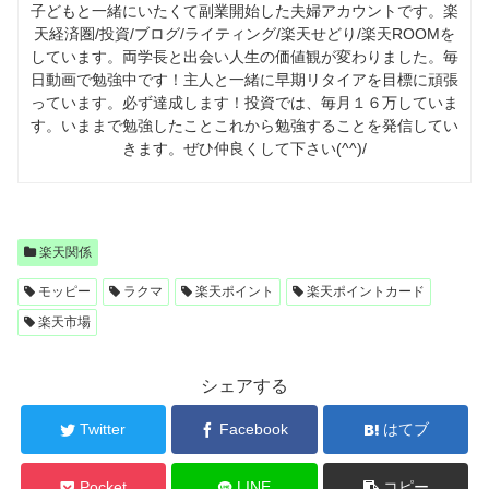
子どもと一緒にいたくて副業開始した夫婦アカウントです。楽
天経済圏/投資/ブログ/ライティング/楽天せどり/楽天ROOMを
しています。両学長と出会い人生の価値観が変わりました。毎
日動画で勉強中です！主人と一緒に早期リタイアを目標に頑張
っています。必ず達成します！投資では、毎月１６万していま
す。いままで勉強したことこれから勉強することを発信してい
きます。ぜひ仲良くして下さい(^^)/
楽天関係
モッピー
ラクマ
楽天ポイント
楽天ポイントカード
楽天市場
シェアする
Twitter
Facebook
はてブ
Pocket
LINE
コピー