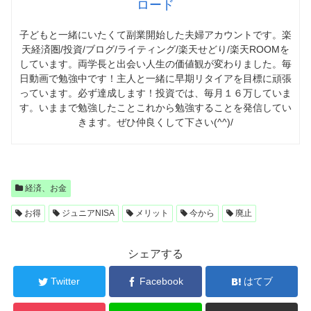
ロード
子どもと一緒にいたくて副業開始した夫婦アカウントです。楽
天経済圏/投資/ブログ/ライティング/楽天せどり/楽天ROOMを
しています。両学長と出会い人生の価値観が変わりました。毎
日動画で勉強中です！主人と一緒に早期リタイアを目標に頑張
っています。必ず達成します！投資では、毎月１６万していま
す。いままで勉強したことこれから勉強することを発信してい
きます。ぜひ仲良くして下さい(^^)/
経済、お金
お得
ジュニアNISA
メリット
今から
廃止
シェアする
Twitter
Facebook
はてブ