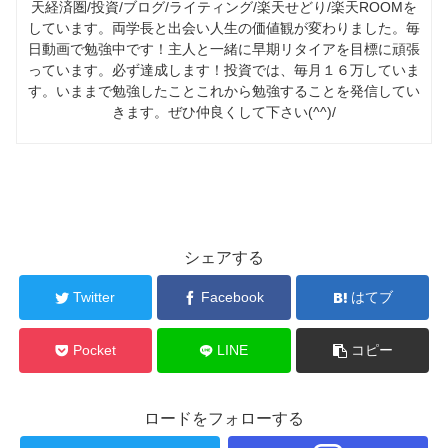
天経済圏/投資/ブログ/ライティング/楽天せどり/楽天ROOMを
しています。両学長と出会い人生の価値観が変わりました。毎
日動画で勉強中です！主人と一緒に早期リタイアを目標に頑張
っています。必ず達成します！投資では、毎月１６万していま
す。いままで勉強したことこれから勉強することを発信してい
きます。ぜひ仲良くして下さい(^^)/
シェアする
Twitter
Facebook
はてブ
Pocket
LINE
コピー
ロードをフォローする