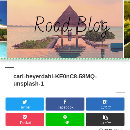
carl-heyerdahl-KE0nC8-58MQ-
unsplash-1
Twitter
Facebook
はてブ
Pocket
LINE
コピー