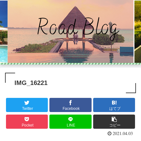
IMG_16221
Twitter
Facebook
はてブ
Pocket
LINE
コピー
2021.04.03