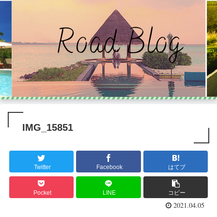
IMG_15851
Twitter
Facebook
はてブ
Pocket
LINE
コピー
2021.04.05