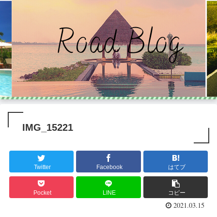
IMG_15221
Twitter
Facebook
はてブ
Pocket
LINE
コピー
2021.03.15