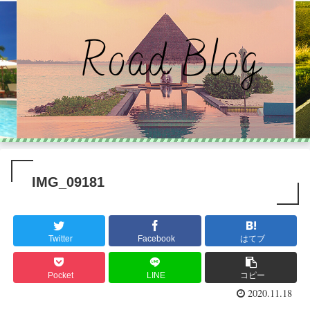
IMG_09181
Twitter
Facebook
はてブ
Pocket
LINE
コピー
2020.11.18