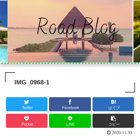
IMG_0968-1
Twitter
Facebook
はてブ
Pocket
LINE
コピー
2020.11.30